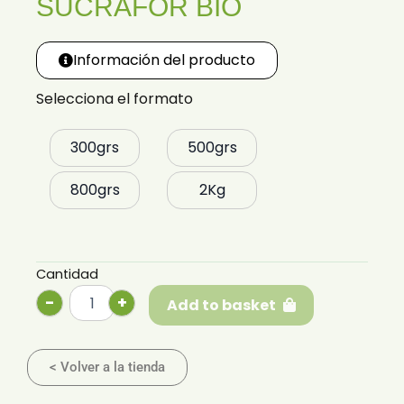
SUCRAFOR BIO
Información del producto
Selecciona el formato
Sucrafor
300grs
500grs
Bio
quantity
800grs
2Kg
Alternative:
-
+
Add to basket
< Volver a la tienda