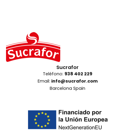
elegir
elegir
en
en
la
la
página
página
de
de
producto
producto
Sucrafor
Teléfono:
938 402 229
Email:
info@sucrafor.com
Barcelona Spain