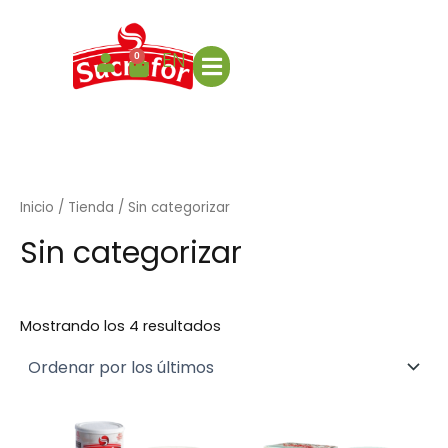
Ordenado
Ir
por
los
al
últimos
EN
contenido
0
Cart
Inicio
/
Tienda
/ Sin categorizar
Sin categorizar
Mostrando los 4 resultados
Este
Este